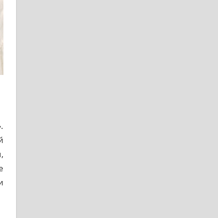
.
й
,
е
и