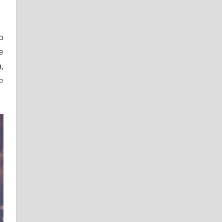
о
е
,
е