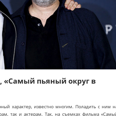
, «Самый пьяный округ в
рный характер, известно многим. Поладить с ним н
ам, так и актерам. Так, на съемках фильма «Самы