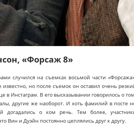
сон, «Форсаж 8»
ми случился на съемках восьмой части «Форсажа»
 известно, но после съемок он оставил очень резки
е в Инстаграм. В его высказывании говорилось о том
алы, другие же наоборот. И хоть фамилий в посте н
ей догадались о ком речь. Тем более, участник
то Вин и Дуэйн постоянно цеплялись друг к другу.