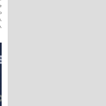
е
о
,
,