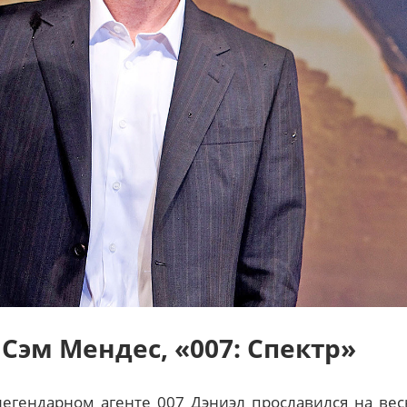
Сэм Мендес, «007: Спектр»
легендарном агенте 007 Дэниэл прославился на вес