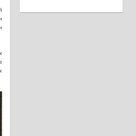
й
и
и
х
е
к