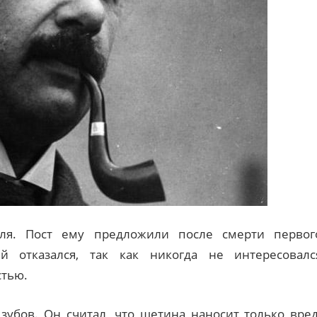
ля. Пост ему предложили после смерти первог
 отказался, так как никогда не интересовалс
стью.
зубов. Он считал, что щетина наносит только вред