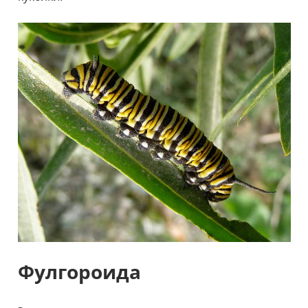
Фулгороида