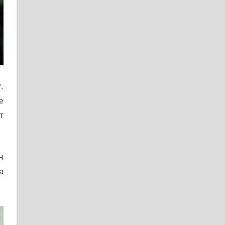
.
е
т
н
а