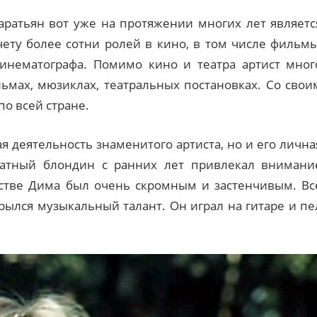
аратьян вот уже на протяжении многих лет являетс
ту более сотни ролей в кино, в том числе фильмы
кинематографа. Помимо кино и театра артист мног
ьмах, мюзиклах, театральных постановках. Со свои
о всей стране.
я деятельность знаменитого артиста, но и его лична
татный блондин с ранних лет привлекал внимани
тстве Дима был очень скромным и застенчивым. Вс
крылся музыкальный талант. Он играл на гитаре и пе