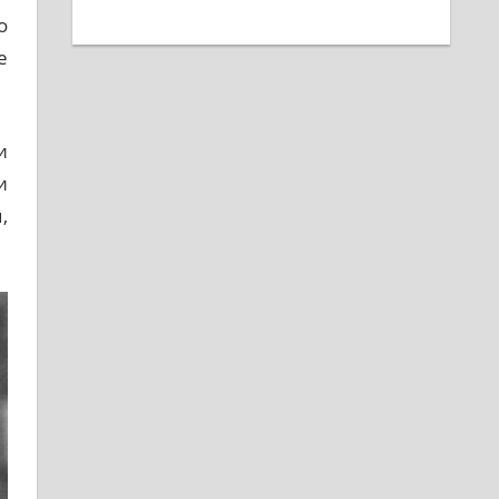
о
е
и
и
,