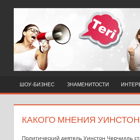
Перейти
Звёздные
к
новости
контенту
ШОУ-БИЗНЕС
ЗНАМЕНИТОСТИ
ИНТЕР
КАКОГО МНЕНИЯ УИНСТОН
Политический деятель Уинстон Черчилль ст