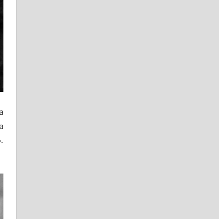
а
а
.